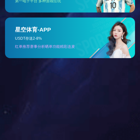
近日，湖南中部智能制造有限公司组织全体员工开展消防安全专项培
训及实战灭火演练。
安全是企业的生命线，而消防安全，就是这条生命线里最不能触碰的
红线。咱们作为钢材加工制造企业，车间里有大量的电气设备、易燃
易爆的原辅材料，还有密集的作业人员，任何一个小小的疏忽、一次
违规的操作，都可能酿成无法挽回的事故，不仅会毁掉我们辛苦打拼
的事业，更会给无数家庭带来灭顶之灾。
理论培训，筑牢思想根基
培训现场，消防教官结合钢材加工企业行业特点，以案为鉴，围绕车
间火灾隐患排查、初期火灾扑救、火场逃生自救等核心内容展开授
课，详细讲解灭火器、消防栓的使用原理与操作要点，让安全知识入
脑入心。公司领导强调，消防安全是企业发展底线，要求全员摒弃侥
幸心理，将安全责任落实到每一个岗位。
实战演练，锤炼应急本领
理论培训结束后，全体员工在厂区集合，消防教官现场动员并演示灭
火操作规范。随后，员工分组上阵，亲身体验灭火器
“提、拔、握、
压”操作及消防水带铺设出水，在实战中掌握“灭早、灭小、灭初期”的
技能，教官全程旁站指导，及时纠正不规范操作。