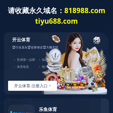
星空体育在线网站
集团风貌

公司简介
企业文化
发展历程
荣誉资质
组织架构
合作伙伴
主营业务

材料平台
产品平台
加工平台
再生资源