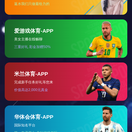
防安全培训及演练
【概要描述】
为筑牢企业安全生产防线，提升全员消防安全意
识与应急处置能力，近日，湖南中部智能制造有限公司组织全
体员工开展消防安全专项培训及实战灭火演练。以“理论+实
战”相结合的方式，有效提升了全员消防安全素养与应急处置
能力。下一步，公司将常态化开展消防安全培训与演练，持续
深化隐患排查，为员工生命安全、企业高质量发展筑牢坚实的
消防安全屏障。
分类：
资讯中心
作者：
岳能武
来源：
发布时间：
2026-04-08 16:34
访问量：
0
详情
以练筑防，防患未“燃”｜湖南中部智能制造有限
公司开展消防安全培训及演练
为筑牢企业安全生产防线，提升全员消防安全意识与应急处置能力，