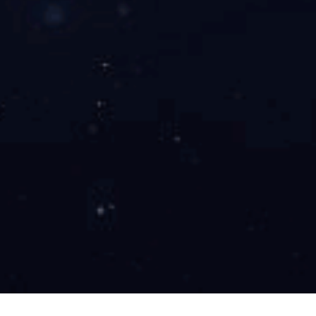
湖南中部智能制造有限公司荣登娄底市数字化转型
首批试点企业榜单
2025-09-25
星空体育在线网站
集团风貌
公司简介
企业文化
发展历程
荣誉资质
组织架构
合作伙伴
主营业务
材料平台
产品平台
加工平台
再生资源